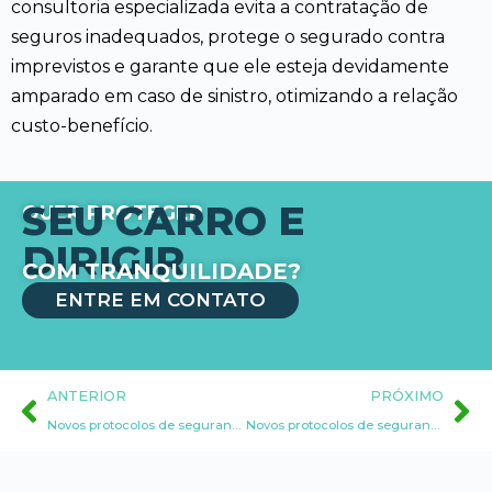
consultoria especializada evita a contratação de
seguros inadequados, protege o segurado contra
imprevistos e garante que ele esteja devidamente
amparado em caso de sinistro, otimizando a relação
custo-benefício.
SEU CARRO E
QUER PROTEGER
DIRIGIR
COM TRANQUILIDADE?
ENTRE EM CONTATO
ANTERIOR
PRÓXIMO
Novos protocolos de segurança veicular no Brasil
Novos protocolos de segurança veicular no Brasil